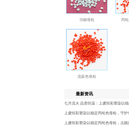
功能母粒
丙纶
流延色母粒
最新资讯
七月流火 品质恒温：上虞恒彩塑染以
上虞恒彩塑染以稳定丙纶色母粒，守护
上虞恒彩塑染以稳定丙纶色母粒，点靓