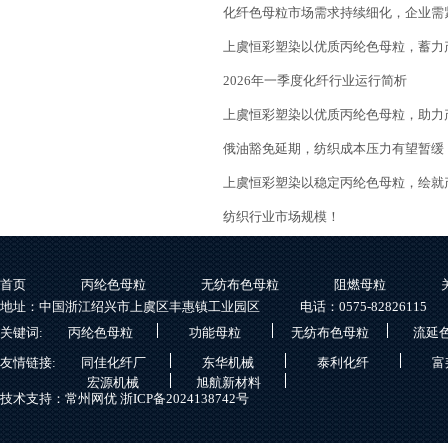
化纤色母粒市场需求持续细化，企业需
上虞恒彩塑染以优质丙纶色母粒，蓄力
2026年一季度化纤行业运行简析
上虞恒彩塑染以优质丙纶色母粒，助力
俄油豁免延期，纺织成本压力有望暂缓
上虞恒彩塑染以稳定丙纶色母粒，绘就
纺织行业市场规模！
首页
丙纶色母粒
无纺布色母粒
阻燃母粒
地址：中国浙江绍兴市上虞区丰惠镇工业园区
电话：0575-82826115
关键词:
丙纶色母粒
功能母粒
无纺布色母粒
流延
友情链接:
同佳化纤厂
东华机械
泰利化纤
富
宏源机械
旭航新材料
技术支持：常州网优
浙ICP备2024138742号