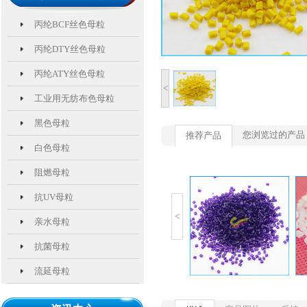
丙纶BCF丝色母粒
丙纶DTY丝色母粒
丙纶ATY丝色母粒
<
工业用无纺布色母粒
黑色母粒
您浏览过的产品
推荐产品
白色母粒
阻燃母粒
抗UV母粒
<
亲水母粒
抗菌母粒
流延母粒
熔喷无纺布色母粒
阻燃母粒
抗老化母粒
亲水母粒
熔喷无纺布色母粒