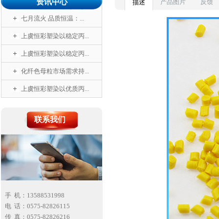
资讯中心
产品图片
反馈
描述
七月流火 品质恒温：...
上虞恒彩塑染以稳定丙...
上虞恒彩塑染以稳定丙...
化纤色母粒市场需求持...
上虞恒彩塑染以优质丙...
联系我们
手 机：13588531998
电 话：0575-82826115
传 真：0575-82826216