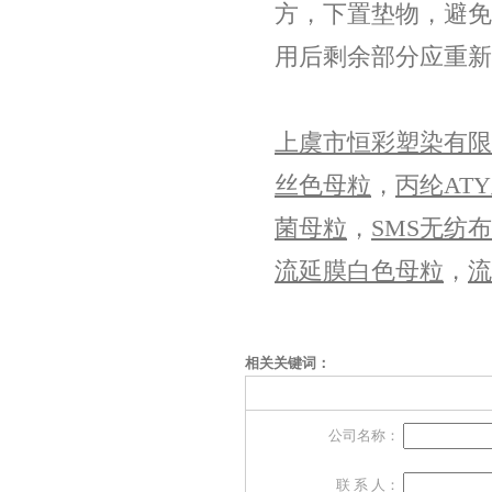
方，下置垫物，避免
用后剩余部分应重新
上虞市恒彩塑染有限
丝色母粒
，
丙纶AT
菌母粒
，
SMS无纺
流延膜白色母粒
，
流
相关关键词：
公司名称：
联 系 人：