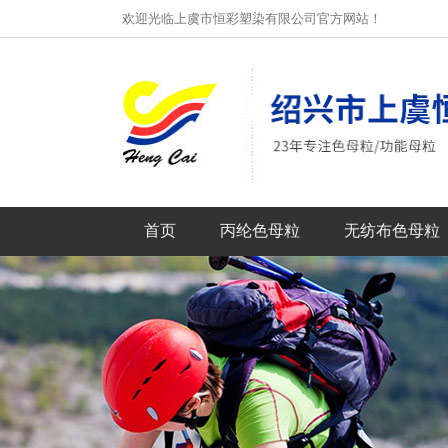
欢迎光临上虞市恒彩塑染有限公司官方网站！
首页
丙纶色母粒
无纺布色母粒