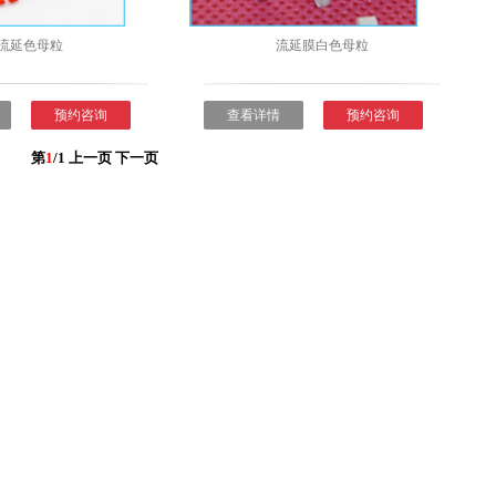
流延色母粒
流延膜白色母粒
预约咨询
查看详情
预约咨询
第
1
/1
上一页
下一页