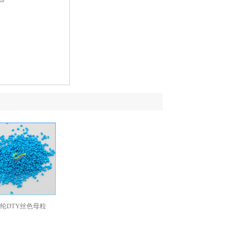
纶DTY丝色母粒