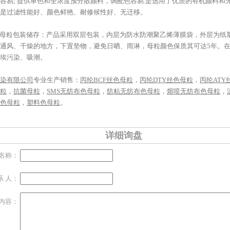
容易; 提供单色和全浓度预分散颜料，调配色容易.是选用了优质的有机颜料和
是过滤性能好、颜色鲜艳、耐修候性好、无迁移。
色母粒包装储存：产品采用双层包装，内层为防水防潮聚乙烯薄膜袋，外层为纸塑
通风、干燥的地方，下置垫物，避免日晒、雨淋，母粒颜色保质其可达5年。
埃污染、吸潮。
染有限公司
专业生产销售：
丙纶BCF丝色母粒
，
丙纶DTY丝色母粒
，
丙纶ATY
粒
，
抗菌母粒
，
SMS无纺布色母粒
，
纺粘无纺布色母粒
，
熔喷无纺布色母粒
，
色母粒
，
塑料色母粒
。
详细询盘
名称：
系 人：
内容：