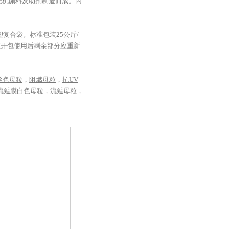
无机颜料及助剂制造而成。丙
复合袋。标准包装25公斤/
在开包使用后剩余部分应重新
丝色母粒
，
阻燃母粒
，
抗UV
流延膜白色母粒
，
流延母粒
，