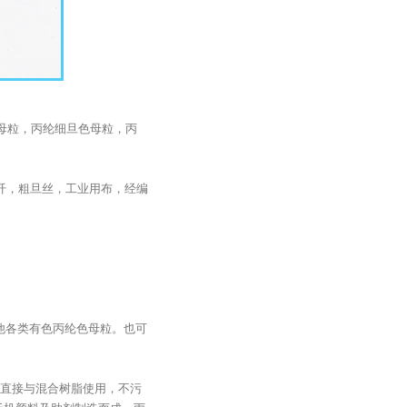
色母粒，丙纶细旦色母粒，丙
纤，粗旦丝，工业用布，经编
他各类有色丙纶色母粒。也可
可直接与混合树脂使用，不污