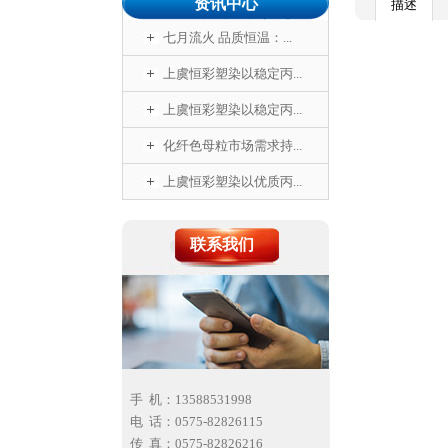
资讯中心
描述
七月流火 品质恒温：...
上虞恒彩塑染以稳定丙...
上虞恒彩塑染以稳定丙...
化纤色母粒市场需求持...
上虞恒彩塑染以优质丙...
联系我们
手 机：13588531998
电 话：0575-82826115
传 真：0575-82826216