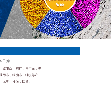
色母粒
，遮阳伞，雨棚，窗帘布，无
业用布，经编布、绳缆等产
，无毒，环保，固色。