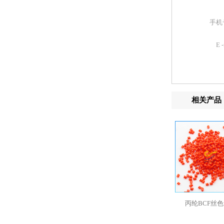
手机
E 
相关产品
丙纶BCF丝