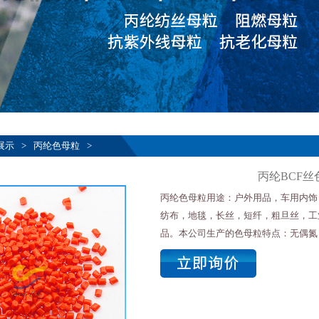
展示
>
丙纶色母粒
>
丙纶BCF丝
丙纶色母粒用途：户外用品，车用内饰
纺布，地毯，长丝，短纤，粗旦丝，工
品。本公司生产的色母粒特点：无偶氮