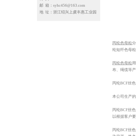
邮 箱：syhc456@163.com
地 址：浙江绍兴上虞丰惠工业园
丙纶色母粒
分
纶短纤色母粒
丙纶色母粒
用
布、绳缆等产
丙纶BCF丝
本公司生产的
丙纶BCF丝
以根据客户要
丙纶BCF丝