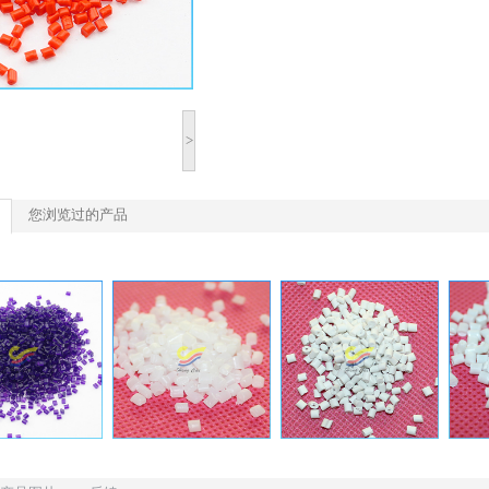
>
您浏览过的产品
阻燃母粒
抗UV母粒
抗老化母粒
无纺布色母粒
阻燃母粒
抗UV母粒