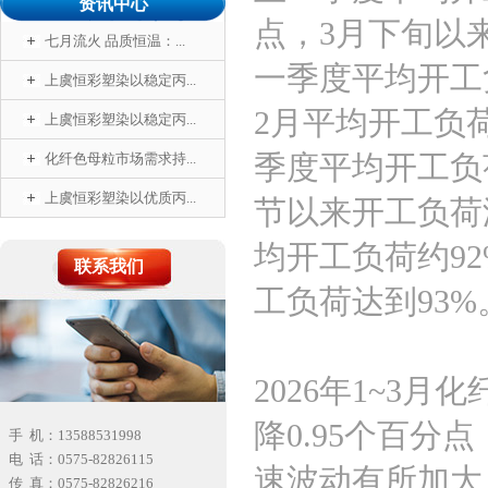
资讯中心
点，3月下旬以来
七月流火 品质恒温：...
一季度平均开工负
上虞恒彩塑染以稳定丙...
2月平均开工负荷
上虞恒彩塑染以稳定丙...
季度平均开工负荷
化纤色母粒市场需求持...
上虞恒彩塑染以优质丙...
节以来开工负荷
均开工负荷约92
联系我们
工负荷达到93%
2026年1~3月
降0.95个百分
手 机：13588531998
电 话：0575-82826115
速波动有所加大
传 真：0575-82826216