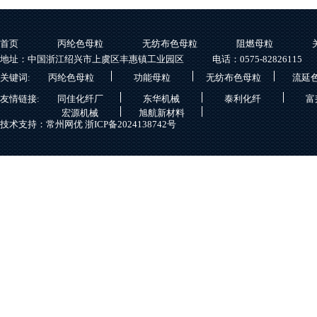
首页
丙纶色母粒
无纺布色母粒
阻燃母粒
地址：中国浙江绍兴市上虞区丰惠镇工业园区
电话：0575-82826115
关键词:
丙纶色母粒
功能母粒
无纺布色母粒
流延
友情链接:
同佳化纤厂
东华机械
泰利化纤
富
宏源机械
旭航新材料
技术支持：常州网优
浙ICP备2024138742号