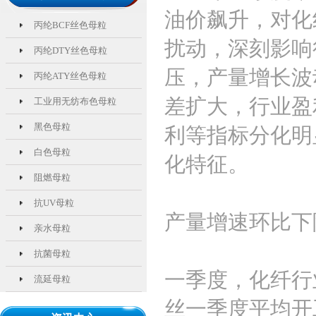
油价飙升，对化
丙纶BCF丝色母粒
扰动，深刻影响
丙纶DTY丝色母粒
压，产量增长波
丙纶ATY丝色母粒
差扩大，行业盈
工业用无纺布色母粒
黑色母粒
利等指标分化明
白色母粒
化特征。
阻燃母粒
抗UV母粒
产量增速环比下
亲水母粒
抗菌母粒
一季度，化纤行
流延母粒
丝一季度平均开工